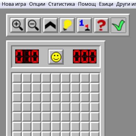
Нова игра
Опции
Статистика
Помощ
Езици
Други и